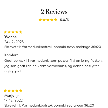
Terry kollektion
Hvilken type sengetøj passer til mig?
Genanvendt dun
Alt
Junior sengetøj (120 x 150)
Andedun
2 Reviews
Dots kollektion
Hvilken dyne passer til mig?
Gåsedun
5.0
/5
DESIGN
Genanvendt dun
IMPACT
Edderdun
Ensfarvet
Yvonne
24-12-2023
Impact report 2025
Tofarvet
Skrevet til
:
Varmedunkbetræk bomuld navy melange 36x20
B Corp
Striber
Komfort
Godt betræk til varmedunk, som passer fint omkring flasken.
Print
Jeg kan godt lide en varm varmedunk, og denne beskytter
rigtig godt.
Chambray
Marjolijn
17-12-2022
Skrevet til
:
Varmedunkbetræk bomuld sea green 36x20