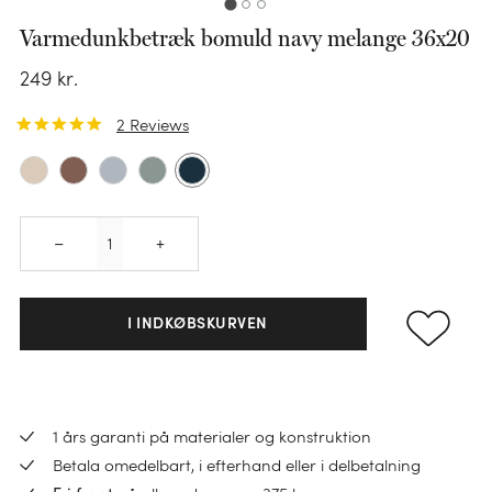
Varmedunkbetræk bomuld navy melange 36x20
249
kr.
2
Reviews
Quantity
–
+
I INDKØBSKURVEN
KATEGORI
Sengesæt
1 års garanti på materialer og konstruktion
KATEGORI
Pudebetræk
Betala omedelbart, i efterhand eller i delbetalning
Faconlagen
Dundyner