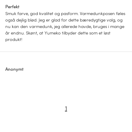
Perfekt
Smuk farve, god kvalitet og pasform. Varmedunkposen føles
også dejlig blød. Jeg er glad for dette bæredygtige valg, og
nu kan den varmedunk, jeg allerede havde, bruges i mange
år endnu. Skønt, at Yumeko tilbyder dette som et løst
produkt!
Bæredygtighed
Luksus der
Anonymt
til dine drømme
omslutter dig
SE DEM NU
Øko-luksus til
SHOP NU
Børnedyne til
1
natten
efteråret
SE DEM NU