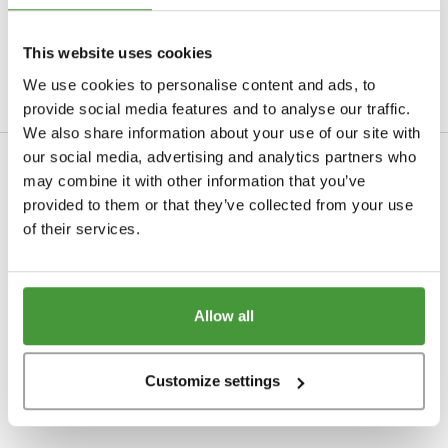
(correct)
Junior dyne (100 x 135)
Flonel
Standard
50x100
ingevuld.
BABY
Pyntepudebetræk
MATERIALE
Junior dyne (120 x 150)
Bomuld TENCEL™
This website uses cookies
NATTØJ
Badehåndklæder
70x140
Sengetøj til baby
Vimplar
OM DETTE PRODUKT
BLOGS
We use cookies to personalise content and ads, to
Dunpuder
Jersey
Nattøj damer
Badelagen
100x150
Babytæpper
provide social media features and to analyse our traffic.
Sengetæpper
Hvilken hovedpude passer til mig?
Uldpuder
Hamp
We also share information about your use of our site with
Nattøj herrer
TEMPERATUR
Strandlagen
100x180
Babyhåndklæde
our social media, advertising and analytics partners who
Hvilken type sengetøj passer til mig?
Naturlatexpuder
Helårsdyner
Hamam håndklæde
may combine it with other information that you’ve
NY
Puslepudebetræk
Anonymt
GAVEINSPIRATION
provided to them or that they’ve collected from your use
Hvilken dyne passer til mig?
Kapokpuder
0
STØRRELSE
Forårs/efterårsdyner
of their services.
Alt
Til ham
Vinterdyner
Enkelt sengetøj (140 x 200)
Til hende
IMPACT
DUNTYPER
Sommerdyner
Dobbelt sengetøj (200 x 220)
Allow all
Til børn
KOLLEKTION
Impact report 2025
Andedun
Dobbelt sengetøj (240 x 220)
E-mail gavekort
Velours kollektion
B Corp
Gåsedun
Baby sengetøj (100 x 135)
Customize settings
DUNTYPER
Terry kollektion
Genanvendt dun
Alt
Junior sengetøj (120 x 150)
Andedun