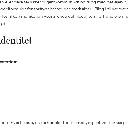
 én eller flere teknikker til fjernkommunikation til og med det øjeblik
lformular for fortrydelsesret, der medfølger i Bilag I til nærvær
tes til kommunikation vedrørende det tilbud, som forhandleren h
gt.
identitet
Amsterdam
or ethvert tilbud, en forhandler har fremsat, og enhver fjernsalg