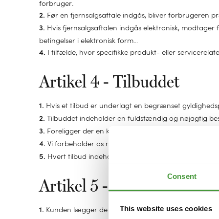
forbruger.
Før en fjernsalgsaftale indgås, bliver forbrugeren præ
2.
Hvis fjernsalgsaftalen indgås elektronisk, modtager 
3.
betingelser i elektronisk form...
I tilfælde, hvor specifikke produkt- eller servicerelat
4.
Artikel 4 - Tilbuddet
Hvis et tilbud er underlagt en begrænset gyldighedspe
1.
Tilbuddet indeholder en fuldstændig og nøjagtig beskri
2.
Foreligger der en kontrakt, er forhandleren ikke bun
3.
Vi forbeholder os ret til at begrænse eller forbyde or
4.
Hvert tilbud indeholder oplysninger, der forklarer f
5.
Consent
Artikel 5 - Aftalen
This website uses cookies
Kunden lægger de valgte produkter i indkøbsvognen.
1.