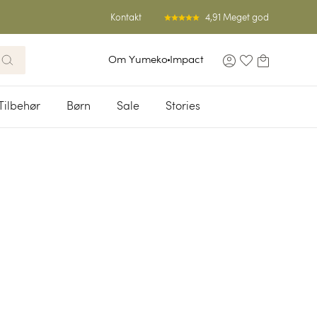
4,91 Meget god
Kontakt
Om Yumeko
Impact
Tilbehør
Børn
Sale
Stories