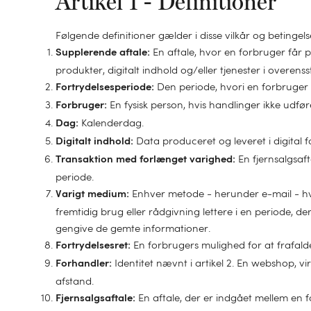
Artikel 1 - Definitioner
Følgende definitioner gælder i disse vilkår og betingels
En aftale, hvor en forbruger får pr
Supplerende aftale:
produkter, digitalt indhold og/eller tjenester i overe
Den periode, hvori en forbruger k
Fortrydelsesperiode:
En fysisk person, hvis handlinger ikke udfø
Forbruger:
Kalenderdag.
Dag:
Data produceret og leveret i digital 
Digitalt indhold:
En fjernsalgsaft
Transaktion med forlænget varighed:
periode.
Enhver metode - herunder e-mail - hvo
Varigt medium:
fremtidig brug eller rådgivning lettere i en periode,
gengive de gemte informationer.
En forbrugers mulighed for at frafalde
Fortrydelsesret:
Identitet nævnt i artikel 2. En webshop, vir
Forhandler:
afstand.
En aftale, der er indgået mellem en f
Fjernsalgsaftale: