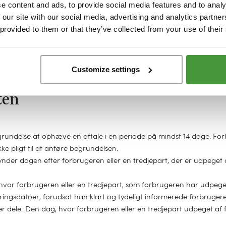
er er i indkøbsvognen, afgives ved at klikke på knappen til formåle
e content and ads, to provide social media features and to analy
sk form, bekræfter forhandleren straks med en elektronisk kvitterin
 our site with our social media, advertising and analytics partn
 provided to them or that they’ve collected from your use of their
passende tekniske og organisatoriske foranstaltninger, der skal sikr
en for de lovbestemte rammer - om forbrugerens evne til at opfylde
talen...
hold leveres, sender forhandlere forbrugeren følgende oplysninger skr
Customize settings
ten
egrundelse at ophæve en aftale i en periode på mindst 14 dage. 
 pligt til at anføre begrundelsen.
egynder dagen efter forbrugeren eller en tredjepart, der er udpeget
, hvor forbrugeren eller en tredjepart, som forbrugeren har udpeg
eringsdatoer, forudsat han klart og tydeligt informerede forbrugere
ler dele: Den dag, hvor forbrugeren eller en tredjepart udpeget af