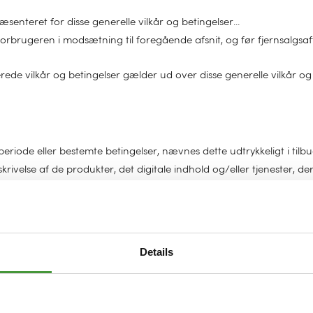
senteret for disse generelle vilkår og betingelser...
forbrugeren i modsætning til foregående afsnit, og før fjernsalgsaf
erede vilkår og betingelser gælder ud over disse generelle vilkår og 
riode eller bestemte betingelser, nævnes dette udtrykkeligt i tilbu
velse af de produkter, det digitale indhold og/eller tjenester, der t
det af åbenlyse fejl eller ægte og ærlige prisfejl, som en forbrug
drer, der efter vores skøn ser ud til at være afgivet af forhandlere,
orbrugeren de rettigheder og forpligterlser, der er forbundet med a
Details
..