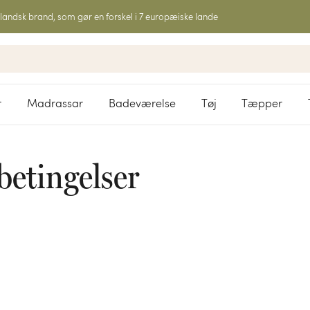
landsk brand, som gør en forskel i 7 europæiske lande
r
Madrassar
Badeværelse
Tøj
Tæpper
betingelser