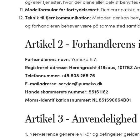
og/eller tjenester, hvor der alene eller delvist benyttes
Den europæiske mode
Modelformular for fortrydelsesret:
Metoder, der kan benyt
Teknik til fjernkommunikation:
og forhandleren behøver være på samme sted samtidi
Artikel 2 - Forhandlerens 
Yumeko B.V.
Forhandlerens navn:
Registreret adresse: Herengracht 418sous, 1017BZ 
Telefonnummer: +45 808 268 76
E-mailadresse: service@yumeko.dk
Handelskammerets nummer: 55161162
Moms-identifikationsnummer: NL 851590664B01
Artikel 3 - Anvendelighed
Nærværende generelle vilkår og betingelser gælder f
1.