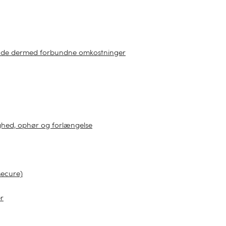
 og de dermed forbundne omkostninger
ighed, ophør og forlængelse
secure)
er