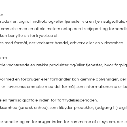
er:
odukter, digitalt indhold og/eller tjenester via en fjernsalgsaftale, 
nsstemmelse med en aftale mellem netop den tredjepart og forhandl
an benytte sin fortrydelsesret.
res med formål, der vedrører handel, erhverv eller en virksomhed.
form.
ale vedrørende en række produkter og/eller tjenester, hvor forpligte
rmed en forbruger eller forhandler kan gemme oplysninger, der er
 der er i overensstemmelse med det formål, som informationerne er
 en fjernsalgsaftale inden for fortrydelsesperioden.
ksomhed (juridisk enhed), som tilbyder produkter, (adgang til) digit
orhandler og en forbruger inden for rammerne af et system, der er o