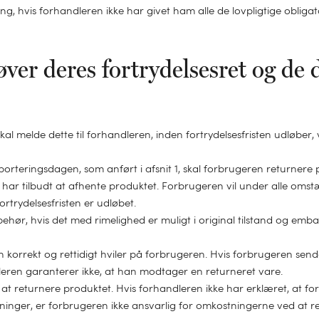
g, hvis forhandleren ikke har givet ham alle de lovpligtige obligat
døver deres fortrydelsesret og d
skal melde dette til forhandleren, inden fortrydelsesfristen udløber
orteringsdagen, som anført i afsnit 1, skal forbrugeren returnere p
 har tilbudt at afhente produktet. Forbrugeren vil under alle omst
ortrydelsesfristen er udløbet.
ehør, hvis det med rimelighed er muligt i original tilstand og emb
n korrekt og rettidigt hviler på forbrugeren. Hvis forbrugeren send
dleren garanterer ikke, at han modtager en returneret vare.
 returnere produktet. Hvis forhandleren ikke har erklæret, at for
stninger, er forbrugeren ikke ansvarlig for omkostningerne ved at r