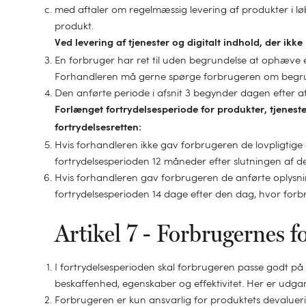
med aftaler om regelmæssig levering af produkter i lø
produkt.
Ved levering af tjenester og digitalt indhold, der ikk
En forbruger har ret til uden begrundelse at ophæve en
Forhandleren må gerne spørge forbrugeren om begrund
Den anførte periode i afsnit 3 begynder dagen efter af
Forlænget fortrydelsesperiode for produkter, tjeneste
fortrydelsesretten:
Hvis forhandleren ikke gav forbrugeren de lovpligtige o
fortrydelsesperioden 12 måneder efter slutningen af den
Hvis forhandleren gav forbrugeren de anførte oplysning
fortrydelsesperioden 14 dage efter den dag, hvor for
Artikel 7 - Forbrugernes fo
I fortrydelsesperioden skal forbrugeren passe godt på
beskaffenhed, egenskaber og effektivitet. Her er udg
Forbrugeren er kun ansvarlig for produktets devaluer