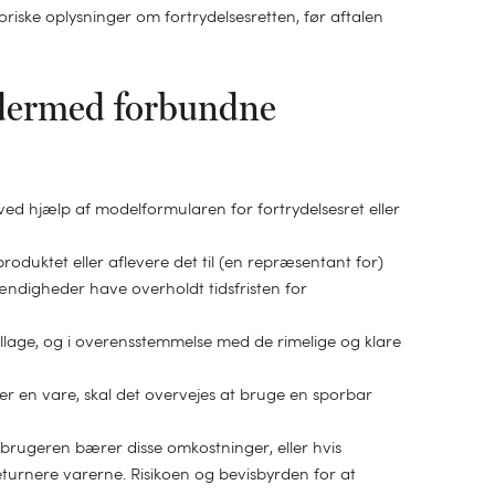
oriske oplysninger om fortrydelsesretten, før aftalen
e dermed forbundne
, ved hjælp af modelformularen for fortrydelsesret eller
roduktet eller aflevere det til (en repræsentant for)
ændigheder have overholdt tidsfristen for
allage, og i overensstemmelse med de rimelige og klare
er en vare, skal det overvejes at bruge en sporbar
brugeren bærer disse omkostninger, eller hvis
eturnere varerne. Risikoen og bevisbyrden for at