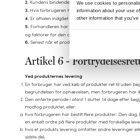
Kundens bindende ordre for de produkter/tjenester, d
2.
We use cookies to personalis
Hvis forbrugeren har accepteret tilbuddet i elektroni
information about your use of
3.
other information that you’ve
Er aftalen indgået elektronisk, træffer forhandleren 
4.
Forhandleren har lov til at skaffe oplysninger - ind
5.
og faktorer for den ansvarlige indgåelse af fjernsalgsaf
Senest når et produkt, en tjeneste eller digitalt ind
6.
Artikel 6 - Fortrydelsesret
Ved produkternes levering
En forbruger har ved køb af produkter ret til uden b
begrundelsen for ophævelsen, men forbrugeren har ikke
Den anførte periode i afsnit 1 slutter 14 dage efter b
modtog produktet, eller:
hvis forbrugeren har bestilt flere produkter: Den dag
en enkelt ordre på flere produkter med forskellige lev
hvis et produkts levering omfatter andre leveringer el
sidste del,