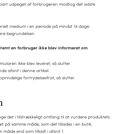
epart udpeget af forbrugeren modtog det sidste
erielt medium i en periode på mindst 14 dage.
øre begrundelsen.
åfremt en forbruger ikke blev informeret om
ularen ikke blev leveret, så slutter
e afsnit i denne artikel.
ndelige fortrydelsesfrist, så slutter
n
 det i tilstrækkeligt omfang til at vurdere produktets
t på samme måde, som det tillades i en butik.
åde end som tilladt i afsnit 1.