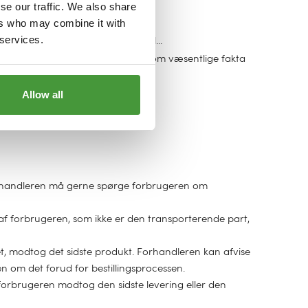
t...
se our traffic. We also share
g for accept af tilbuddet...
ers who may combine it with
 services.
e den elektroniske dataoverførsel...
 sine betalingsforpligtelser samt om væsentlige fakta
iftligt eller på en sådan måde...
Allow all
Forhandleren må gerne spørge forbrugeren om
 af forbrugeren, som ikke er den transporterende part,
et, modtog det sidste produkt. Forhandleren kan afvise
n om det forud for bestillingsprocessen.
 forbrugeren modtog den sidste levering eller den