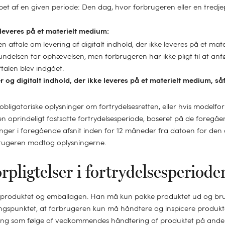
bet af en given periode: Den dag, hvor forbrugeren eller en tredj
e leveres på et materielt medium:
 aftale om levering af digitalt indhold, der ikke leveres på et mat
elsen for ophævelsen, men forbrugeren har ikke pligt til at anf
talen blev indgået.
r og digitalt indhold, der ikke leveres på et materielt medium, s
bligatoriske oplysninger om fortrydelsesretten, eller hvis modelform
 oprindeligt fastsatte fortrydelsesperiode, baseret på de foregåend
er i foregående afsnit inden for 12 måneder fra datoen for den opri
brugeren modtog oplysningerne.
rpligtelser i fortrydelsesperiode
 produktet og emballagen. Han må kun pakke produktet ud og bruge
angspunktet, at forbrugeren kun må håndtere og inspicere produkte
ing som følge af vedkommendes håndtering af produktet på anden m