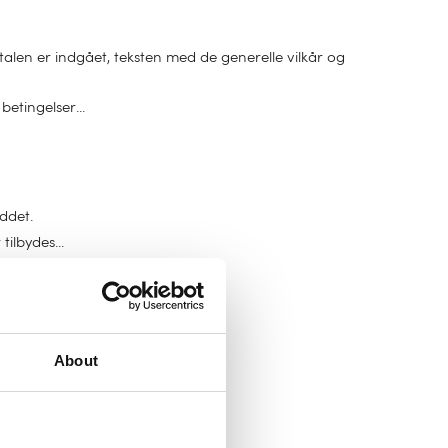
talen er indgået, teksten med de generelle vilkår og
betingelser...
ddet.
ilbydes...
er burde have bemærket.
 videresælgere eller distributører.
t acceptere tilbuddet.
About