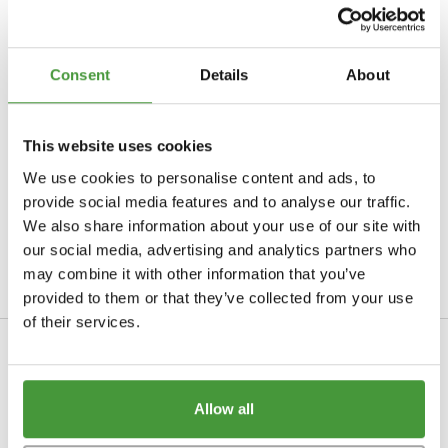
BOLIGTILBEHØR
Ryggen
inom 30 dagar
Fri retur
Alt
Dobbelt dyne (240 x 220)
Percale
HÅNDKLÆDETYPE
Kunder ger Yumeko
9/10
Pyntepuder
Junior dyne (100 x 135)
Flonel
Consent
Details
About
Standard
50x100
BABY
Pyntepudebetræk
MATERIALE
Junior dyne (120 x 150)
Bomuld TENCEL™
NATTØJ
Badehåndklæder
70x140
OM DETTE PRODUKT
Sengetøj til baby
Vimplar
This website uses cookies
Dunpuder
Jersey
Nattøj damer
Badelagen
100x150
Babytæpper
Sengetæpper
BLOGS
We use cookies to personalise content and ads, to
Uldpuder
Hamp
KVALITETSMÆRKER
Nattøj herrer
TEMPERATUR
Strandlagen
100x180
provide social media features and to analyse our traffic.
Babyhåndklæde
Hvilken hovedpude passer til mig?
We also share information about your use of our site with
Naturlatexpuder
Helårsdyner
Hamam håndklæde
NY
our social media, advertising and analytics partners who
Puslepudebetræk
Hvilken type sengetøj passer til mig?
LEVERINGS- OG RETURINFORMATION
GAVEINSPIRATION
Kapokpuder
may combine it with other information that you’ve
STØRRELSE
Forårs/efterårsdyner
Alt
provided to them or that they’ve collected from your use
Hvilken dyne passer til mig?
Til ham
Vinterdyner
Enkelt sengetøj (140 x 200)
of their services.
Til hende
DUNTYPER
Sommerdyner
Dobbelt sengetøj (200 x 220)
Anonymt
Til børn
IMPACT
KOLLEKTION
0
Andedun
Dobbelt sengetøj (240 x 220)
Allow all
E-mail gavekort
Impact report 2025
Velours kollektion
Gåsedun
Baby sengetøj (100 x 135)