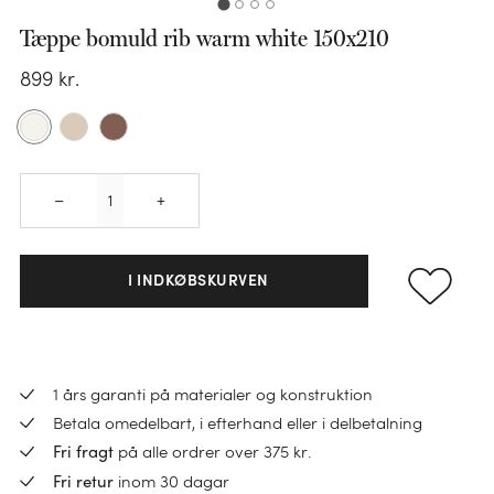
Tæppe bomuld rib warm white 150x210
KATEGORI
899
kr.
Sengesæt
KATEGORI
Pudebetræk
Quantity
Faconlagen
Dundyner
–
+
KATEGORI
KATEGORI
KATEGORI
Lagner
Ulddyner
Håndklæder
Varmedunk
Hovedpuder
Madrasbeskyttere
TENCEL™ dyner
I INDKØBSKURVEN
Gæstehåndklæder
Varmedunkbetræk
Børnepuder
Sengetøj til børn
Hørdyner
Vaskeklude
BØRN
Sovemasker
Pyntepuder
Bomuldsdyner
Nyheder
KATEGORI
Bademåtter
Sengetøj til børn
Indkøbstaske
1 års garanti på materialer og konstruktion
Pudefyld
Børnedyner
Sale
Loungewear
Badekåber
Betala omedelbart, i efterhand eller i delbetalning
Junior dynebetræk
Pose
på alle ordrer over 375 kr.
Fri fragt
Alt
Ponchos
Badhandduk barn
Alt
Alt
Juniordyner
KATEGORI
inom 30 dagar
Toilettasker
Fri retur