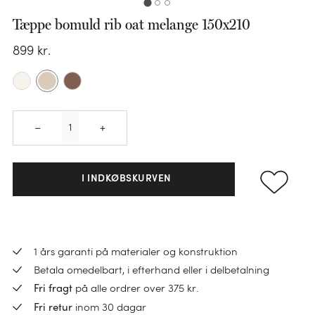
Tæppe bomuld rib oat melange 150x210
KATEGORI
899
kr.
Sengesæt
KATEGORI
Pudebetræk
Quantity
Faconlagen
Dundyner
–
+
KATEGORI
KATEGORI
KATEGORI
Lagner
Ulddyner
Håndklæder
Varmedunk
Hovedpuder
Madrasbeskyttere
TENCEL™ dyner
I INDKØBSKURVEN
Gæstehåndklæder
Varmedunkbetræk
Børnepuder
Sengetøj til børn
Hørdyner
Vaskeklude
BØRN
Sovemasker
Pyntepuder
Bomuldsdyner
Nyheder
KATEGORI
Bademåtter
Sengetøj til børn
Indkøbstaske
1 års garanti på materialer og konstruktion
Pudefyld
Børnedyner
Sale
Loungewear
Betala omedelbart, i efterhand eller i delbetalning
Badekåber
Junior dynebetræk
Pose
på alle ordrer over 375 kr.
Fri fragt
Alt
Ponchos
Badhandduk barn
Alt
Alt
Juniordyner
KATEGORI
inom 30 dagar
Toilettasker
Fri retur