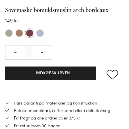
Sovemaske bomuldsmuslin arch bordeaux
KATEGORI
149
kr.
Sengesæt
KATEGORI
Pudebetræk
Quantity
Faconlagen
Dundyner
–
+
KATEGORI
KATEGORI
KATEGORI
Lagner
Ulddyner
Håndklæder
Varmedunk
Hovedpuder
Madrasbeskyttere
TENCEL™ dyner
I INDKØBSKURVEN
Gæstehåndklæder
Varmedunkbetræk
Børnepuder
Sengetøj til børn
Hørdyner
Vaskeklude
BØRN
Sovemasker
Pyntepuder
Bomuldsdyner
Nyheder
KATEGORI
Bademåtter
Sengetøj til børn
Indkøbstaske
1 års garanti på materialer og konstruktion
Pudefyld
Børnedyner
Sale
Loungewear
Betala omedelbart, i efterhand eller i delbetalning
Badekåber
Junior dynebetræk
Pose
på alle ordrer over 375 kr.
Fri fragt
Alt
Ponchos
Badhandduk barn
Alt
Alt
Juniordyner
KATEGORI
inom 30 dagar
Toilettasker
Fri retur