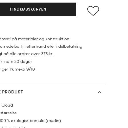
I INDKØBSKURVEN
garanti på materialer og konstruktion
omedelbart, i efterhand eller i delbetalning
på alle ordrer over 375 kr.
gt
inom 30 dagar
ur
r ger Yumeko
9/10
E PRODUKT
 Cloud
størrelse
100 % økologisk bomuld (muslin)