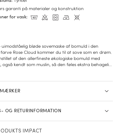
Tyrkiet
sland
:
års garanti på materialer og konstruktion
oner for vask
:
uimodståelig bløde sovemaske af bomuld i den
 farve Rose Cloud kommer du til at sove som en drøm.
stillet af den allerfineste økologiske bomuld med
r, også kendt som muslin, så den føles ekstra behagelig
øs. Gør denne sovemaske til din nye sengekammerat, og
l uovertruffen søvn.
SMÆRKER
S- OG RETURINFORMATION
RODUKTS IMPACT