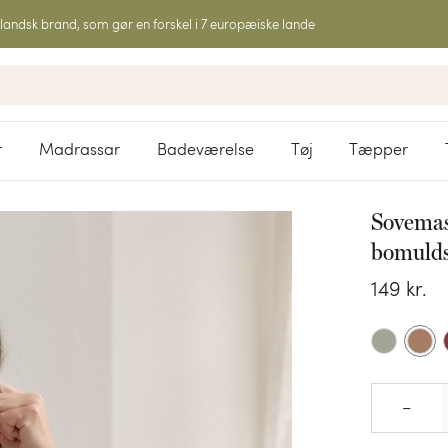
landsk brand, som gør en forskel i 7 europæiske lande
r
Madrassar
Badeværelse
Tøj
Tæpper
Sovema
bomulds
149
kr.
–