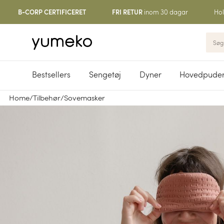
inom 30 dagar
Hol
B-CORP CERTIFICERET
FRI RETUR
Bestsellers
Sengetøj
Dyner
Hovedpude
Home
/
Tilbehør
/
Sovemasker