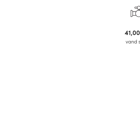
51,13
vand 