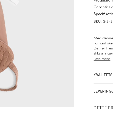
Produktion
1 
Garanti
:
Specifikati
G 343
SKU
:
Med denne 
romantiske
Den er frem
stiksyninge
og luksuri
Læs mere
glæd dig ti
KVALITET
LEVERING
DETTE P