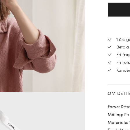
1 års 
Betala 
Fri fra
Fri ret
Kunde
OM DETT
Rose
Farve
:
En 
Måling
:
Materiale
: