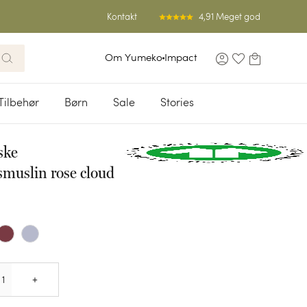
4,91 Meget god
Kontakt
Om Yumeko
Impact
Tilbehør
Børn
Sale
Stories
ske
muslin rose cloud
Quantity
+