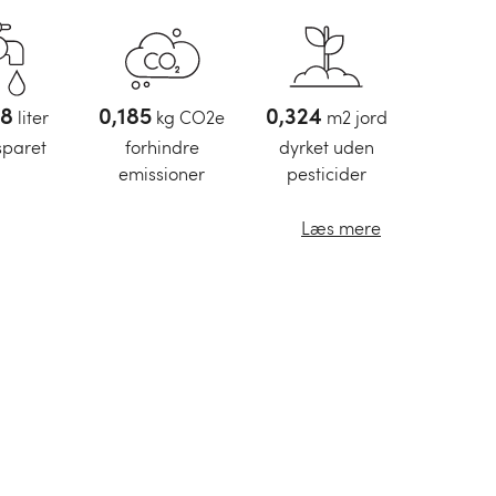
3
liter
0,231
kg CO2e
0,404
m2 jord
sparet
forhindre
dyrket uden
emissioner
pesticider
Læs mere