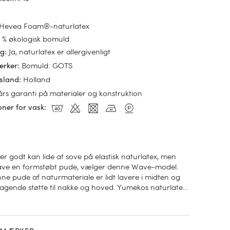
% Hevea Foam®-naturlatex
0 % økologisk bomuld
Ja, naturlatex er allergivenligt
ig
:
Bomuld: GOTS
ærker
:
Holland
sland
:
års garanti på materialer og konstruktion
oner for vask
:
er godt kan lide at sove på elastisk naturlatex, men
have en formstøbt pude, vælger denne Wave-model.
e pude af naturmateriale er lidt lavere i midten og
ragende støtte til nakke og hoved. Yumekos naturlatex
k, allergivenlig og fremstillet under gode
old. Fås i to fastheder og er velegnet til personer, der
ggen eller siden. Det udtagelige lag gør det muligt at
dens højde. Til denne pudestørrelse passer et