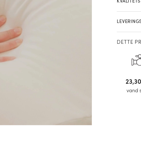
KVALITET
pudebetræ
LEVERING
DETTE P
23,9
vand 