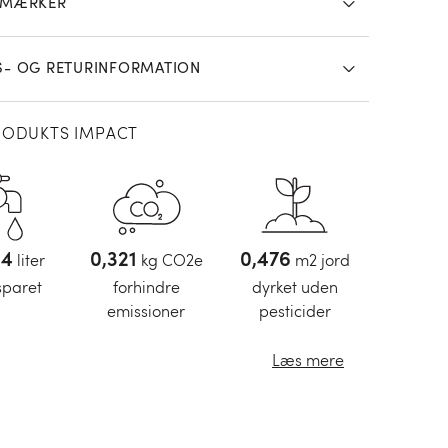
SMÆRKER
k med målene 50x70 cm.
S- OG RETURINFORMATION
RODUKTS IMPACT
9
liter
0,33
kg CO2e
0,49
m2 jord
sparet
forhindre
dyrket uden
emissioner
pesticider
Læs mere