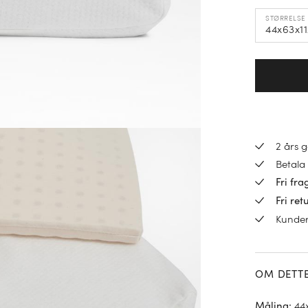
STØRRELSE 
44x63x11
2 års 
Betala 
Fri fra
Fri ret
Kunde
OM DETT
44
Måling
: