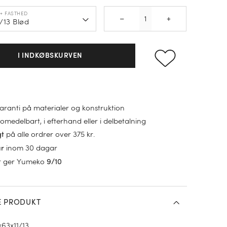
Quantity
+ FASTHED
–
+
/13 Blød
I INDKØBSKURVEN
garanti på materialer og konstruktion
omedelbart, i efterhand eller i delbetalning
på alle ordrer over 375 kr.
gt
inom 30 dagar
ur
r ger Yumeko
9/10
E PRODUKT
x63x11/13