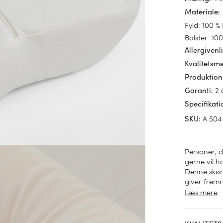
Materiale
:
Fyld: 100 
Bolster: 10
Allergivenl
Kvalitetsm
Produktion
2 
Garanti
:
Specifikati
A 504
SKU
:
Personer, d
gerne vil 
Denne skønn
giver frem
er økologis
Læs mere
arbejdsforh
sover på ry
tilpasse pu