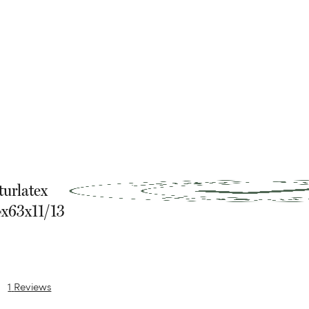
turlatex
x63x11/13
1
Reviews