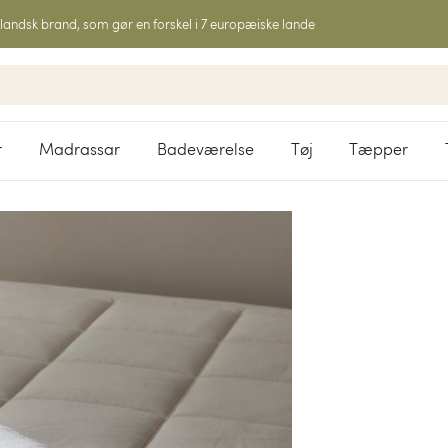
landsk brand, som gør en forskel i 7 europæiske lande
r
Madrassar
Badeværelse
Tøj
Tæpper