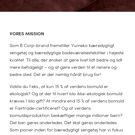
conlagen
ndyner
TEGORI
TEGORI
TEGORI
gner
ddyner
ndklæder
rmedunk
vedpuder
VORES MISSION
drasbeskyttere
NCEL™ dyner
stehåndklæder
rmedunkbetræk
rnepuder
Som B Corp-brand fremstiller Yumeko bæredygtigt
ngetøj til børn
rdyner
skeklude
sengetøj og bæredygtige badeværelsestekstiler i højeste
ØRN
vemasker
ntepuder
kvalitet. Til alle, der ønsker at gøre livet lidt bedre og lidt
muldsdyner
heder
TEGORI
demåtter
ngetøj til børn
mere behageligt – og at gøre verden til et renere og
dkøbstaske
defyld
rnedyner
le
ungewear
bedre sted. Det er der nemlig hårdt brug for!
dekåber
nior dynebetræk
se
nchos
Vidste du f.eks., at kun 15 % af verdens bomuld er
dhandduk barn
niordyner
TEGORI
ilettasker
økologisk? Og at der til hvert kilo ikke-økologisk bomuld
dekåber
TEGORI
ndklæder til håret
kræves 1 kilo gift? At mindre end 15 % af verdens bomuld
rnepuder
aid tæppe
le
er Fairtrade-certificeret? Og at verdens
monos
llemadras
le
VESTILLING
rnetæpper
bomuldsproduktion beskæftiger mange millioner børn?
ngetæpper
ØRRELSE
TERIAL
ttøj
Det kan gøres anderledes. Det skal gøres anderledes.
den
le
bytæpper
kelt dyne (140 x 220)
sket hør
Som pioner inden for bæredygtigt sengetøj har vi fokus
le