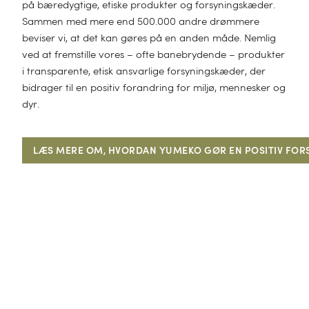
aven
på bæredygtige, etiske produkter og forsyningskæder.
bbelt dyne (200 x 220)
muldssatin
Sammen med mere end 500.000 andre drømmere
LIGTILBEHØR
ggen
beviser vi, at det kan gøres på en anden måde. Nemlig
bbelt dyne (240 x 220)
rcale
NDKLÆDETYPE
ved at fremstille vores – ofte banebrydende – produkter
ntepuder
nior dyne (100 x 135)
onel
i transparente, etisk ansvarlige forsyningskæder, der
andard
50x100
BY
ntepudebetræk
bidrager til en positiv forandring for miljø, mennesker og
TERIALE
nior dyne (120 x 150)
muld TENCEL™
TTØJ
dehåndklæder
70x140
dyr.
ngetøj til baby
mplar
npuder
rsey
ttøj damer
delagen
100x150
bytæpper
ngetæpper
dpuder
amp
LÆS MERE OM, HVORDAN YUMEKO GØR EN POSITIV FOR
ttøj herrer
MPERATUR
randlagen
100x180
byhåndklæde
turlatexpuder
lårsdyner
mam håndklæde
NY
slepudebetræk
VEINSPIRATION
pokpuder
ØRRELSE
rårs/efterårsdyner
l ham
nterdyner
kelt sengetøj (140 x 200)
l hende
NTYPER
mmerdyner
bbelt sengetøj (200 x 220)
l børn
LLEKTION
dedun
bbelt sengetøj (240 x 220)