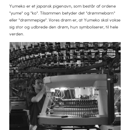
Yumeko er et japansk pigenavn, som består af ordene
"yume" og "ko". Tilsammen betyder det "drømmebarn"
eller "drømmepige". Vores drøm er, at Yumeko skal vokse
sig stor og udbrede den drøm, hun symboliserer, til hele
verden.
Bæredygtighed
Luksus der
til dine drømme
omslutter dig
SE DEM NU
Øko-luksus til
SHOP NU