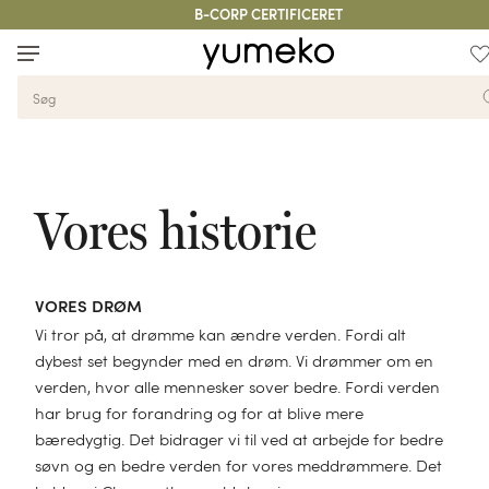
B-CORP CERTIFICERET
Home
Vores Historie
Sengetøj
Dyner
Hovedpuder
Madrassar
Badeværelse
Tøj
Tæpper
Tilbehør
Børn
Stories
Vores historie
VORES DRØM
Vi tror på, at drømme kan ændre verden. Fordi alt
dybest set begynder med en drøm. Vi drømmer om en
verden, hvor alle mennesker sover bedre. Fordi verden
har brug for forandring og for at blive mere
bæredygtig. Det bidrager vi til ved at arbejde for bedre
søvn og en bedre verden for vores meddrømmere. Det