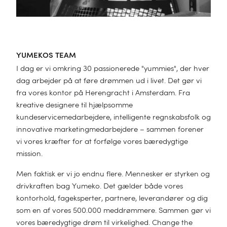
Børnedyne til
natten
efteråret
SE DEM NU
SE DEM NU
YUMEKOS TEAM
God søvn starter
Bæredygtigt
En blid
I dag er vi omkring 30 passionerede "yummies", der hver
ved basis
tilbehør
dag arbejder på at føre drømmen ud i livet. Det gør vi
omfavnelse
En dyne til hver
fra vores kontor på Herengracht i Amsterdam. Fra
kreative designere til hjælpsomme
SE DEM NU
SE DEM NU
årstid
SE DEM NU
kundeservicemedarbejdere, intelligente regnskabsfolk og
innovative marketingmedarbejdere – sammen forener
Bæredygtigt
vi vores kræfter for at forfølge vores bæredygtige
SE DEM NU
sengetøj
mission.
Men faktisk er vi jo endnu flere. Mennesker er styrken og
SE DEM NU
drivkraften bag Yumeko. Det gælder både vores
kontorhold, fageksperter, partnere, leverandører og dig
som en af vores 500.000 meddrømmere. Sammen gør vi
vores bæredygtige drøm til virkelighed. Change the