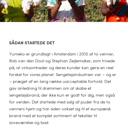
pact report 2025
Corp
SÅDAN STARTEDE DET
Yumeko er grundlagt i Amsterdam i 2010 af to venner,
Rob van den Dool og Stephan Zeijlemaker, som troede
på, at virksomheder og deres kunder kan gøre en reel
forskel for vores planet. Sengetøjsindustrien var – og er
– præget af en lang række uacceptable forhold. Det
gav anledning til drømmen om at skabe et
sengetøjsbrand, der ikke kun er godt for dig, men også
for verden. Det startede med salg af puder fra de to
venners hjem og har siden vokset sig til et europæisk
brand med et komplet sortiment af tekstiler til
soveværelse og bad.