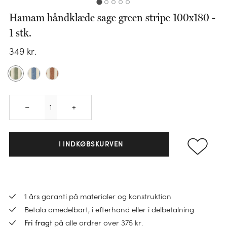
Hamam håndklæde sage green stripe 100x180 -
1 stk.
KATEGORI
349
kr.
Sengesæt
KATEGORI
Pudebetræk
Faconlagen
Dundyner
KATEGORI
Quantity
KATEGORI
KATEGORI
–
+
Lagner
Ulddyner
Håndklæder
Varmedunk
Hovedpuder
Madrasbeskyttere
TENCEL™ dyner
Gæstehåndklæder
I INDKØBSKURVEN
Varmedunkbetræk
Børnepuder
Sengetøj til børn
Hørdyner
Vaskeklude
BØRN
Sovemasker
Pyntepuder
Bomuldsdyner
Nyheder
KATEGORI
Bademåtter
Sengetøj til børn
Indkøbstaske
Pudefyld
Børnedyner
Sale
1 års garanti på materialer og konstruktion
Loungewear
Badekåber
Junior dynebetræk
Pose
Betala omedelbart, i efterhand eller i delbetalning
Alt
Ponchos
Badhandduk barn
Alt
Alt
på alle ordrer over 375 kr.
Fri fragt
Juniordyner
KATEGORI