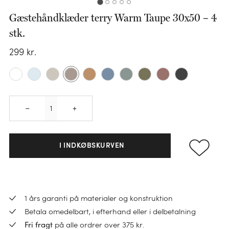
Gæstehåndklæder terry Warm Taupe 30x50 – 4
stk.
KATEGORI
299
kr.
Sengesæt
KATEGORI
Pudebetræk
Faconlagen
Dundyner
KATEGORI
Quantity
KATEGORI
KATEGORI
–
+
Lagner
Ulddyner
Håndklæder
Varmedunk
Hovedpuder
Madrasbeskyttere
TENCEL™ dyner
Gæstehåndklæder
I INDKØBSKURVEN
Varmedunkbetræk
Børnepuder
Sengetøj til børn
Hørdyner
Vaskeklude
BØRN
Sovemasker
Pyntepuder
Bomuldsdyner
Nyheder
KATEGORI
Bademåtter
Sengetøj til børn
Indkøbstaske
Pudefyld
Børnedyner
Sale
1 års garanti på materialer og konstruktion
Loungewear
Badekåber
Junior dynebetræk
Pose
Betala omedelbart, i efterhand eller i delbetalning
Alt
Ponchos
Badhandduk barn
Alt
Alt
på alle ordrer over 375 kr.
Fri fragt
Juniordyner
KATEGORI