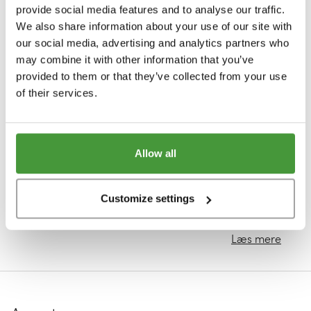
349,12
liter
STØRRELSE
Forårs/efterårsdyner
provide social media features and to analyse our traffic.
Alt
vand sparet
Hvilken hovedpude passer til mig?
Til ham
We also share information about your use of our site with
Vinterdyner
Enkelt sengetøj (140 x 200)
our social media, advertising and analytics partners who
Hvilken type sengetøj passer til mig?
Til hende
DUNTYPER
may combine it with other information that you’ve
Sommerdyner
Dobbelt sengetøj (200 x 220)
provided to them or that they’ve collected from your use
Hvilken dyne passer til mig?
Til børn
KOLLEKTION
Andedun
Dobbelt sengetøj (240 x 220)
of their services.
0,99
kg CO2e
E-mail gavekort
Velours kollektion
forhindre emissioner
Gåsedun
Baby sengetøj (100 x 135)
DUNTYPER
Terry kollektion
IMPACT
Genanvendt dun
Alt
Junior sengetøj (120 x 150)
Andedun
Allow all
Dots kollektion
Impact report 2025
Gåsedun
3
m2 jord
B Corp
Customize settings
dyrket uden pesticider
DESIGN
Genanvendt dun
Edderdun
Ensfarvet
Læs mere
Tofarvet
Striber