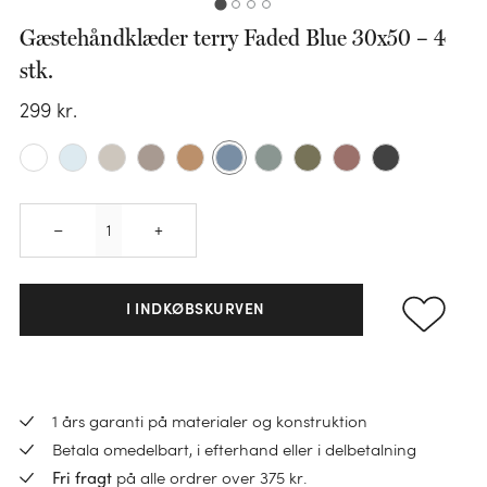
Gæstehåndklæder terry Faded Blue 30x50 – 4
stk.
KATEGORI
299
kr.
Sengesæt
KATEGORI
Pudebetræk
Faconlagen
Dundyner
KATEGORI
Quantity
KATEGORI
KATEGORI
–
+
Lagner
Ulddyner
Håndklæder
Varmedunk
Hovedpuder
Madrasbeskyttere
TENCEL™ dyner
Gæstehåndklæder
I INDKØBSKURVEN
Varmedunkbetræk
Børnepuder
Sengetøj til børn
Hørdyner
Vaskeklude
BØRN
Sovemasker
Pyntepuder
Bomuldsdyner
Nyheder
KATEGORI
Bademåtter
Sengetøj til børn
Indkøbstaske
Pudefyld
Børnedyner
Sale
1 års garanti på materialer og konstruktion
Loungewear
Badekåber
Junior dynebetræk
Pose
Betala omedelbart, i efterhand eller i delbetalning
Alt
Ponchos
Badhandduk barn
Alt
Alt
på alle ordrer over 375 kr.
Fri fragt
Juniordyner
KATEGORI