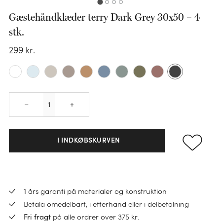
Gæstehåndklæder terry Dark Grey 30x50 – 4
stk.
KATEGORI
299
kr.
Sengesæt
KATEGORI
Pudebetræk
Faconlagen
Dundyner
KATEGORI
Quantity
KATEGORI
KATEGORI
–
+
Lagner
Ulddyner
Håndklæder
Varmedunk
Hovedpuder
Madrasbeskyttere
TENCEL™ dyner
Gæstehåndklæder
I INDKØBSKURVEN
Varmedunkbetræk
Børnepuder
Sengetøj til børn
Hørdyner
Vaskeklude
BØRN
Sovemasker
Pyntepuder
Bomuldsdyner
Nyheder
KATEGORI
Bademåtter
Sengetøj til børn
Indkøbstaske
Pudefyld
Børnedyner
Sale
1 års garanti på materialer og konstruktion
Loungewear
Badekåber
Junior dynebetræk
Pose
Betala omedelbart, i efterhand eller i delbetalning
Alt
Ponchos
Badhandduk barn
Alt
Alt
på alle ordrer over 375 kr.
Fri fragt
Juniordyner
KATEGORI