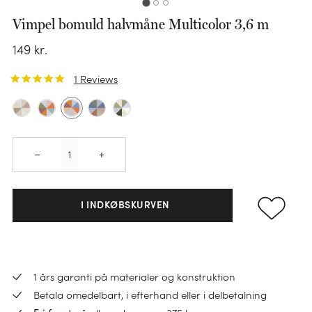
Vimpel bomuld halvmåne Multicolor 3,6 m
149
kr.
1
Reviews
Quantity
KATEGORI
–
+
Sengesæt
KATEGORI
Pudebetræk
I INDKØBSKURVEN
Faconlagen
Dundyner
KATEGORI
KATEGORI
KATEGORI
Lagner
Ulddyner
Håndklæder
Varmedunk
Hovedpuder
1 års garanti på materialer og konstruktion
Madrasbeskyttere
TENCEL™ dyner
Gæstehåndklæder
Betala omedelbart, i efterhand eller i delbetalning
Varmedunkbetræk
Børnepuder