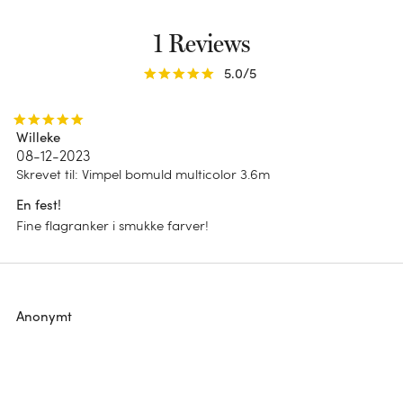
Impact report 2025
Edderdun
Ensfarvet
1 Reviews
B Corp
Tofarvet
5.0
/5
Striber
Willeke
Print
08-12-2023
Skrevet til
:
Vimpel bomuld multicolor 3.6m
Chambray
En fest!
Fine flagranker i smukke farver!
Anonymt
Bæredygtighed