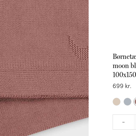
Børnet
moon bl
100x15
699
kr.
–