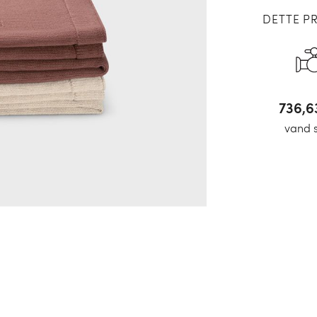
DETTE P
773,
vand 