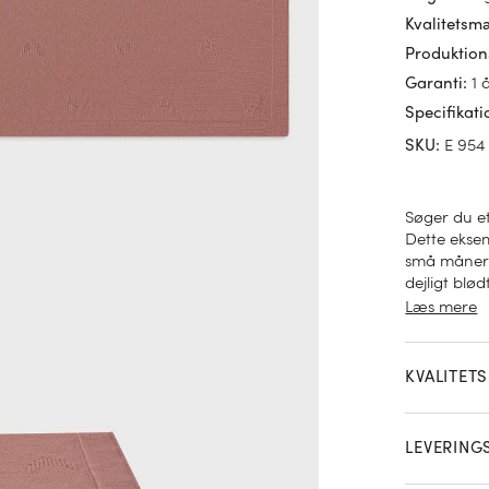
Kvalitetsm
Produktion
1 
Garanti
:
Specifikati
E 954
SKU
:
Søger du et
Dette eksem
små måner 
dejligt blød
hyggetæppe 
Læs mere
dermed kemi
smule grov
KVALITET
LEVERING