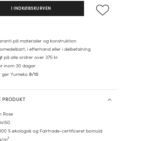
I INDKØBSKURVEN
garanti på materialer og konstruktion
omedelbart, i efterhand eller i delbetalning
på alle ordrer over 375 kr.
gt
inom 30 dagar
ur
r ger Yumeko
9/10
E PRODUKT
h Rose
0x150
100 % økologisk og Fairtrade-certificeret bomuld
g/m²