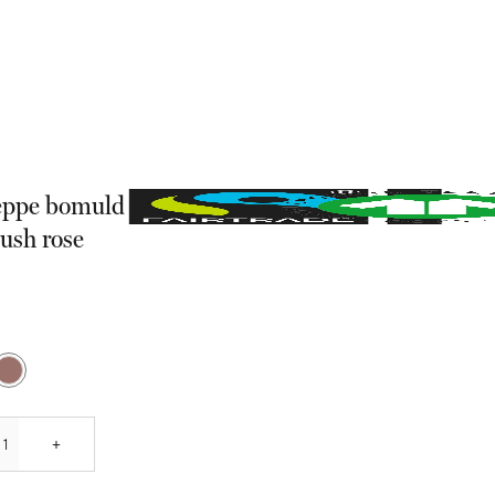
æppe bomuld
ush rose
0
Quantity
+