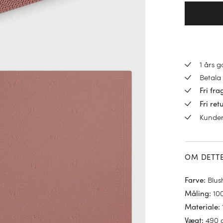
1 års 
Betala 
Fri fra
Fri ret
Kunde
OM DETT
Blus
Farve
:
10
Måling
:
Materiale
:
490 
Vægt
: