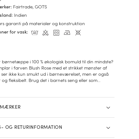
Fairtrade, GOTS
ærker
:
Indien
sland
:
års garanti på materialer og konstruktion
oner for vask
:
 børnetæppe i 100 % økologisk bomuld til din mindste?
plar i farven Blush Rose med et strikket mønster af
ser ikke kun smukt ud i børneværelset, men er også
t og fleksibelt. Brug det i barnets seng eller som
i sofaen. Fremstillet af 100 % økologisk bomuld og
kaliefrit og åndbart. Dette børnetæppe er strikket en
ere end vores babytæppe.
SMÆRKER
S- OG RETURINFORMATION