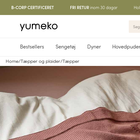
inom 30 dagar
Hol
B-CORP CERTIFICERET
FRI RETUR
Bestsellers
Sengetøj
Dyner
Hovedpude
Home
/
Tæpper og plaider
/
Tæpper