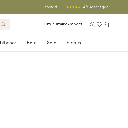
4,91 Meget god
Kontakt
Om Yumeko
Impact
Tilbehør
Børn
Sale
Stories