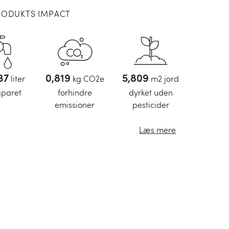
RODUKTS IMPACT
5
liter
0,86
kg CO2e
6,1
m2 jord
sparet
forhindre
dyrket uden
emissioner
pesticider
Læs mere