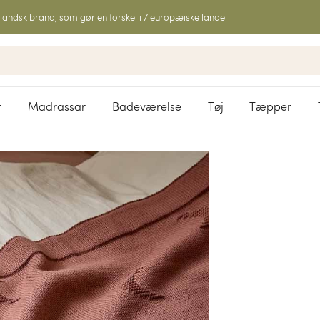
landsk brand, som gør en forskel i 7 europæiske lande
r
Madrassar
Badeværelse
Tøj
Tæpper