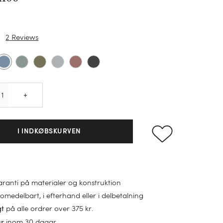
2
Reviews
Quantity
+
I INDKØBSKURVEN
garanti på materialer og konstruktion
omedelbart, i efterhand eller i delbetalning
på alle ordrer over 375 kr.
gt
inom 30 dagar
ur