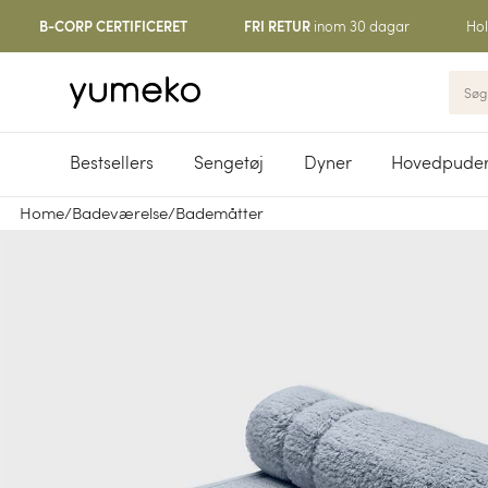
inom 30 dagar
Hol
B-CORP CERTIFICERET
FRI RETUR
Bestsellers
Sengetøj
Dyner
Hovedpude
Home
/
Badeværelse
/
Bademåtter