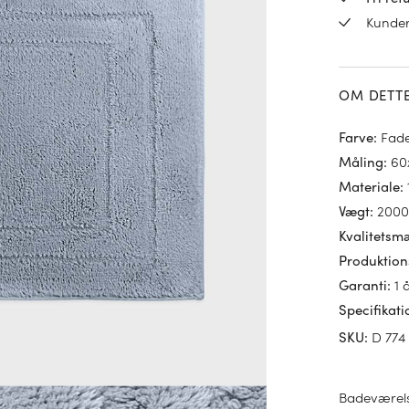
Kunde
OM DETT
Fade
Farve
:
60
Måling
:
Materiale
:
2000
Vægt
:
Kvalitetsm
Produktion
1 
Garanti
:
Specifikati
D 774
SKU
:
Badeværels