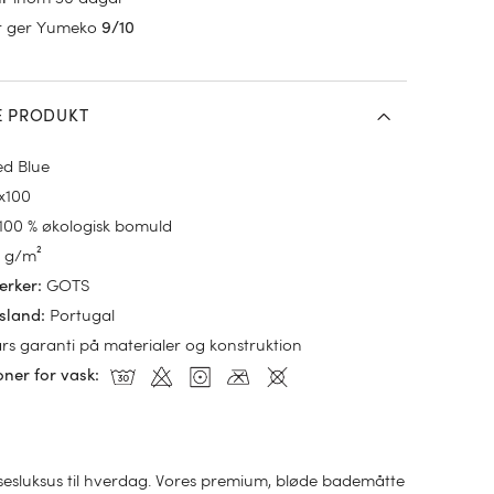
r ger Yumeko
9/10
E PRODUKT
d Blue
x100
100 % økologisk bomuld
 g/m²
GOTS
ærker
:
Portugal
sland
:
års garanti på materialer og konstruktion
oner for vask
:
esluksus til hverdag. Vores premium, bløde bademåtte