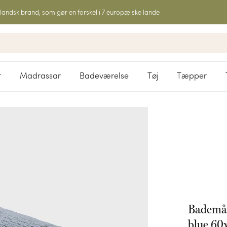
landsk brand, som gør en forskel i 7 europæiske lande
r
Madrassar
Badeværelse
Tøj
Tæpper
Bademåt
blue 60