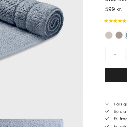
599
kr.
–
1 års 
Betala 
Fri fra
Fri ret