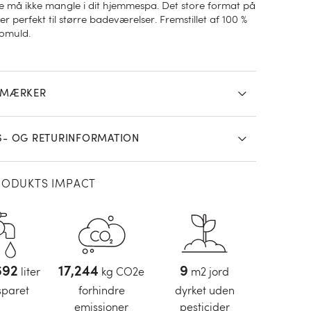
e må ikke mangle i dit hjemmespa. Det store format på
r perfekt til større badeværelser. Fremstillet af 100 %
bomuld.
SMÆRKER
S- OG RETURINFORMATION
RODUKTS IMPACT
,84
liter
18,96
kg CO2e
10
m2 jord
sparet
forhindre
dyrket uden
emissioner
pesticider