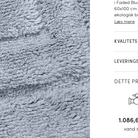
i Faded Blu
60x100 cm e
økologisk 
Læs mere
KVALITET
LEVERING
DETTE P
1.194
vand 