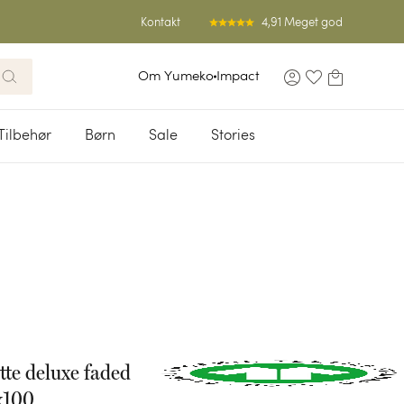
4,91 Meget god
Kontakt
Om Yumeko
Impact
Tilbehør
Børn
Sale
Stories
te deluxe faded
x100