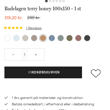
Badelagen terry honey 100x150 - 1 st
399
kr.
319
,
20
kr.
1
Reviews
Quantity
–
+
KATEGORI
Sengesæt
I INDKØBSKURVEN
KATEGORI
Pudebetræk
Faconlagen
Dundyner
KATEGORI
KATEGORI
KATEGORI
Lagner
Ulddyner
Håndklæder
1 års garanti på materialer og konstruktion
Varmedunk
Hovedpuder
Madrasbeskyttere
Betala omedelbart, i efterhand eller i delbetalning
TENCEL™ dyner
Gæstehåndklæder