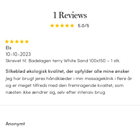
DESIGN
Genanvendt dun
Impact report 2025
1 Reviews
Edderdun
Ensfarvet
B Corp
5.0
/5
Tofarvet
Striber
Els
Print
10-10-2023
Skrevet til
:
Badelagen terry White Sand 100x150 – 1 stk.
Chambray
Silkeblød økologisk kvalitet, der opfylder alle mine ønsker
Jeg har brugt jeres håndklæder i min massageklinik i flere år
og er meget tilfreds med den fremragende kvalitet, som
næsten ikke ændrer sig, selv efter intensiv brug.
Anonymt