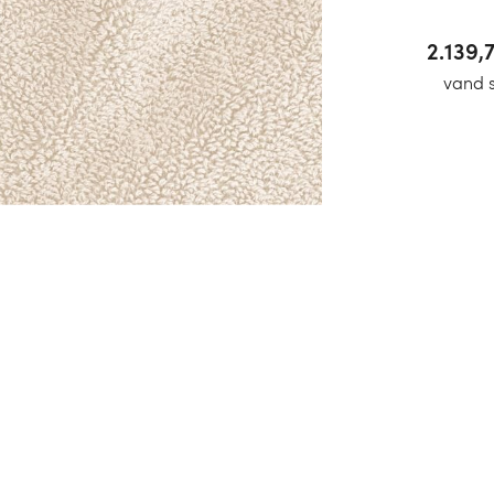
2.567
vand 