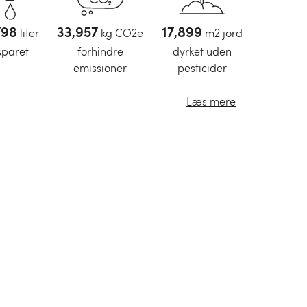
,86
liter
40,75
kg CO2e
21,48
m2 jord
sparet
forhindre
dyrket uden
emissioner
pesticider
Læs mere