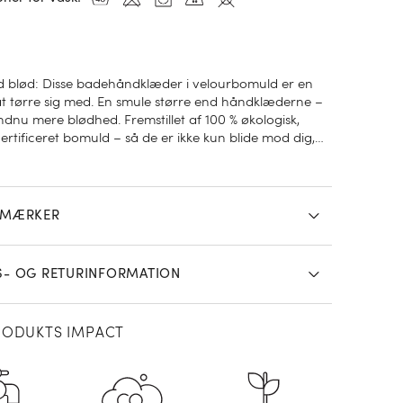
d blød: Disse badehåndklæder i velourbomuld er en
at tørre sig med. En smule større end håndklæderne –
ndnu mere blødhed. Fremstillet af 100 % økologisk,
ertificeret bomuld – så de er ikke kun blide mod dig,
d verden. Veloursiden er fløjlsblød, mens frottésiden
eevne i særklasse. Det indvævede cirkelmønster er
 vores eget designteam og er inspireret af japanske
Med praktisk ophængsstrop.
SMÆRKER
S- OG RETURINFORMATION
RODUKTS IMPACT