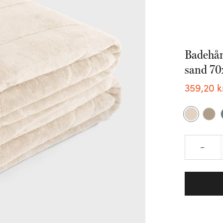
Badehån
sand 70x
359
,
20
k
–