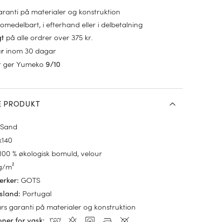
garanti på materialer og konstruktion
omedelbart, i efterhand eller i delbetalning
på alle ordrer over 375 kr.
gt
inom 30 dagar
ur
r ger Yumeko
9/10
E PRODUKT
 Sand
x140
100 % økologisk bomuld, velour
g/m²
GOTS
ærker
:
Portugal
sland
:
års garanti på materialer og konstruktion
oner for vask
: