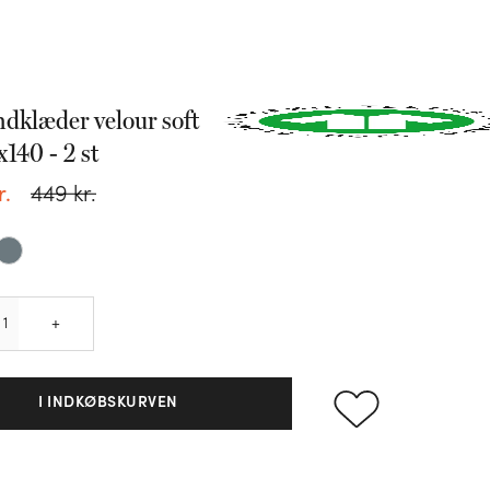
dklæder velour soft
140 - 2 st
449
kr.
r.
Quantity
+
I INDKØBSKURVEN