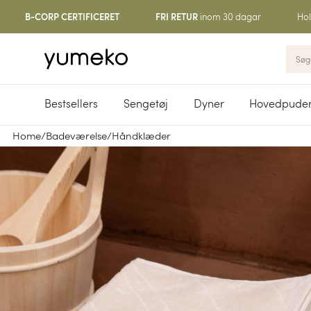
inom 30 dagar
Hol
B-CORP CERTIFICERET
FRI RETUR
Bestsellers
Sengetøj
Dyner
Hovedpude
Home
/
Badeværelse
/
Håndklæder