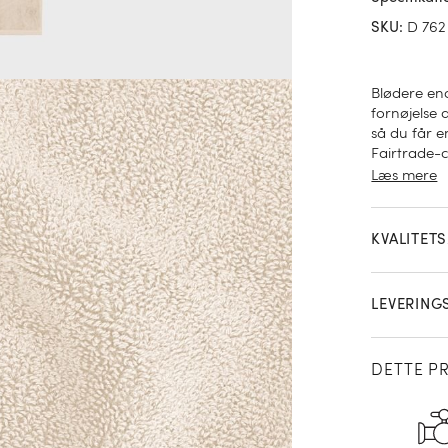
D 762
SKU
:
Blødere en
fornøjelse 
så du får e
Fairtrade-c
men også mo
Læs mere
har en sug
designet af
zenhaver. 
KVALITET
LEVERING
DETTE P