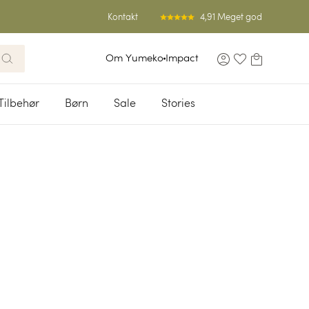
4,91 Meget god
Kontakt
Om Yumeko
Impact
Tilbehør
Børn
Sale
Stories