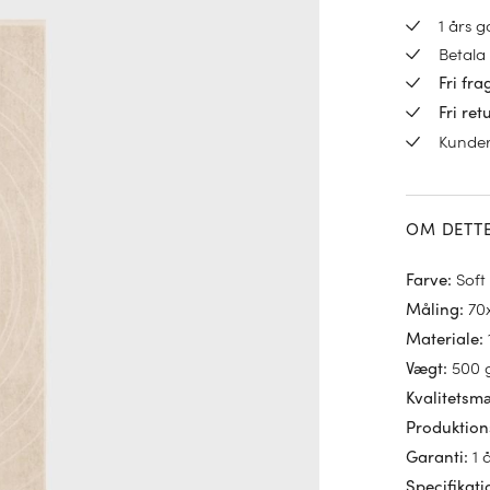
1 års 
Betala 
Fri fra
Fri ret
Kunde
OM DETT
Soft
Farve
:
70
Måling
:
Materiale
:
500 
Vægt
:
Kvalitetsm
Produktion
1 
Garanti
:
Specifikati