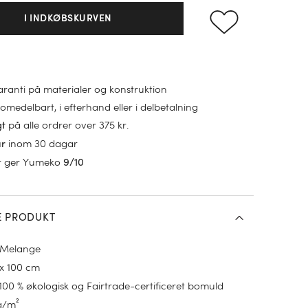
I INDKØBSKURVEN
garanti på materialer og konstruktion
omedelbart, i efterhand eller i delbetalning
på alle ordrer over 375 kr.
gt
inom 30 dagar
ur
r ger Yumeko
9/10
E PRODUKT
 Melange
 x 100 cm
100 % økologisk og Fairtrade-certificeret bomuld
g/m²