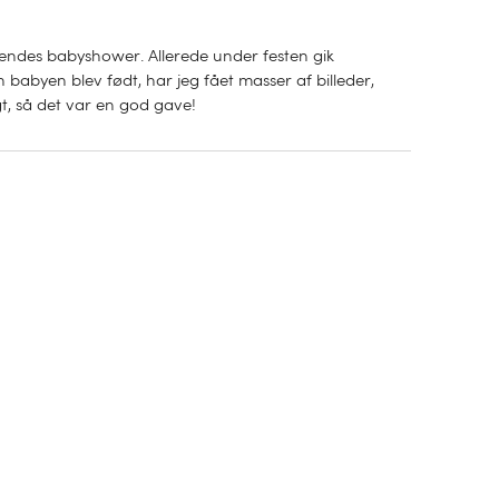
 hendes babyshower. Allerede under festen gik
n babyen blev født, har jeg fået masser af billeder,
gt, så det var en god gave!