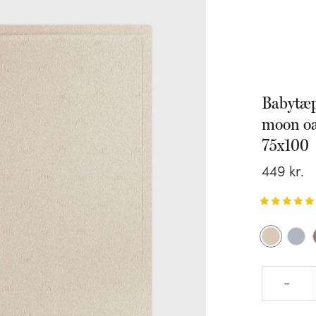
Babytæ
moon oa
75x100
449
kr.
–