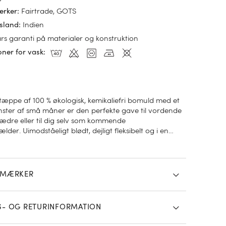
Fairtrade, GOTS
ærker
:
Indien
sland
:
års garanti på materialer og konstruktion
oner for vask
:
tæppe af 100 % økologisk, kemikaliefri bomuld med et
nster af små måner er den perfekte gave til vordende
ædre eller til dig selv som kommende
lder. Uimodståeligt blødt, dejligt fleksibelt og i en
e farve. Ideelt til barnevognen, tremmesengen (inden
rulle rundt), som legetæppe eller til at have med på
g som en ekstra bonus er dette babytæppe helt
g derfor åndbart.
SMÆRKER
S- OG RETURINFORMATION