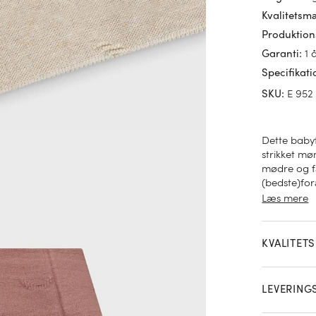
Kvalitetsm
Produktion
1 
Garanti
:
Specifikati
E 952
SKU
:
Dette baby
strikket mø
mødre og f
(bedste)foræ
tidløs beig
Læs mere
barnet kan 
udflugt. O
naturligt o
KVALITET
LEVERING