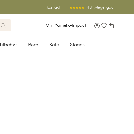
4,91 Meget god
Kontakt
Om Yumeko
Impact
Tilbehør
Børn
Sale
Stories