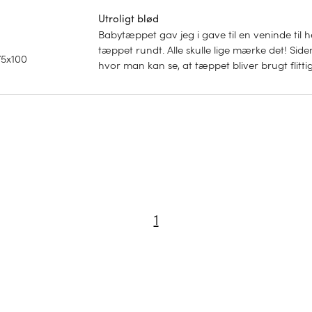
Utroligt blød
Babytæppet gav jeg i gave til en veninde til
tæppet rundt. Alle skulle lige mærke det! Side
5x100
hvor man kan se, at tæppet bliver brugt flitti
1