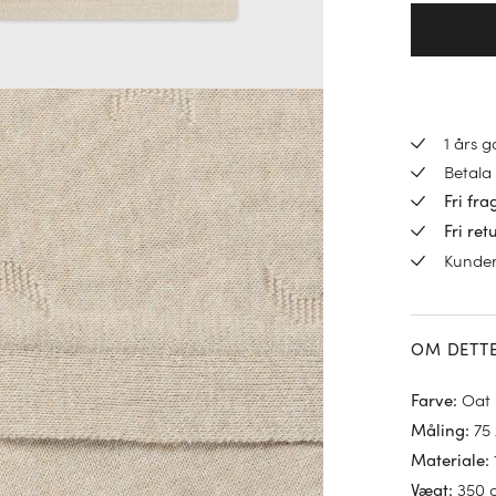
1 års 
Betala 
Fri fra
Fri ret
Kunde
OM DETT
Oat
Farve
:
75
Måling
:
Materiale
:
350 
Vægt
: