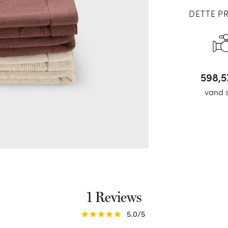
DETTE P
634,
vand 
1 Reviews
5.0
/5