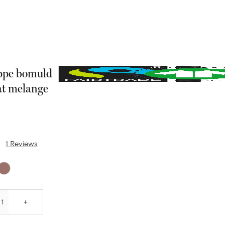
ppe bomuld
t melange
1
Reviews
Quantity
+