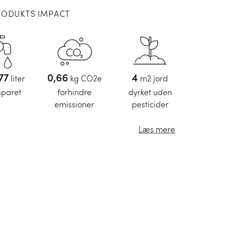
RODUKTS IMPACT
88
liter
0,7
kg CO2e
5
m2 jord
sparet
forhindre
dyrket uden
emissioner
pesticider
Læs mere