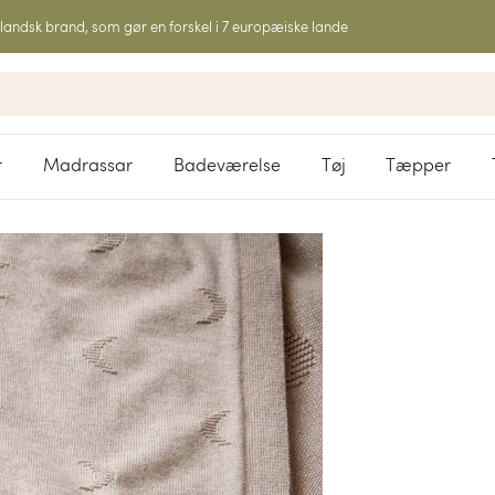
landsk brand, som gør en forskel i 7 europæiske lande
r
Madrassar
Badeværelse
Tøj
Tæpper